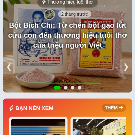
Thương hiệu tuổi thơ
2 tháng trước
Bột Bích Chi: Từ chén bột gạo lứt
cứu con đến thương hiệu tuổi thơ
của triệu người Việt
❮
❯
BẠN NÊN XEM
THÊM