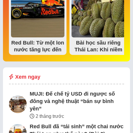
Red Bull: Từ một lon
Bài học sầu riêng
nước tăng lực đến
Thái Lan: Khi niềm
đế chế thể…
tin thị trường bắt…
Xem ngay
MUJI: Đế chế tỷ USD đi ngược số
đông và nghệ thuật “bán sự bình
yên”
2 tháng trước
Red Bull đã “tái sinh” một chai nước