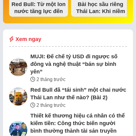
Red Bull: Từ một lon
Bài học sầu riêng
nước tăng lực đến
Thái Lan: Khi niềm
đế chế thể…
tin thị trường bắt…
Xem ngay
MUJI: Đế chế tỷ USD đi ngược số
đông và nghệ thuật “bán sự bình
yên”
2 tháng trước
Red Bull đã “tái sinh” một chai nước
Thái Lan như thế nào? (Bài 2)
2 tháng trước
Thiết kế thương hiệu cá nhân có thể
kiếm tiền: Công thức biến người
bình thường thành tài sản truyền