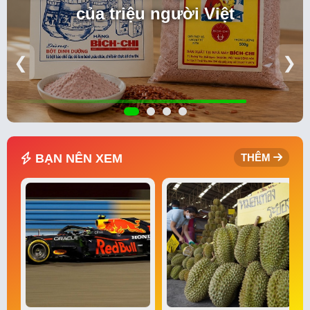
của triệu người Việt
❮
❯
BẠN NÊN XEM
THÊM