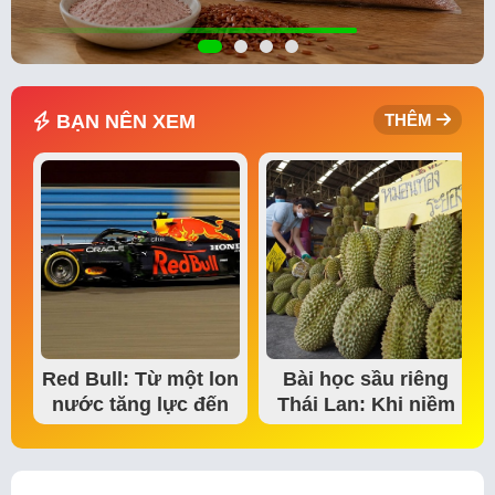
BẠN NÊN XEM
THÊM
Red Bull: Từ một lon
Bài học sầu riêng
nước tăng lực đến
Thái Lan: Khi niềm
đế chế thể…
tin thị trường bắt…