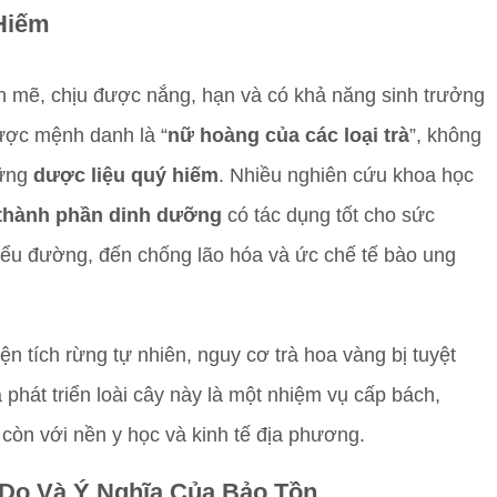
Hiếm
 mẽ, chịu được nắng, hạn và có khả năng sinh trưởng
Được mệnh danh là “
nữ hoàng của các loại trà
”, không
hững
dược liệu quý hiếm
. Nhiều nghiên cứu khoa học
thành phần dinh dưỡng
có tác dụng tốt cho sức
 tiểu đường, đến chống lão hóa và ức chế tế bào ung
ện tích rừng tự nhiên, nguy cơ trà hoa vàng bị tuyệt
 phát triển loài cây này là một nhiệm vụ cấp bách,
còn với nền y học và kinh tế địa phương.
 Do Và Ý Nghĩa Của Bảo Tồn