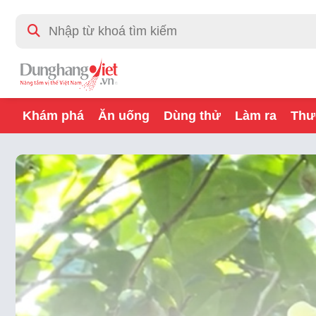
Khám phá
Ăn uống
Dùng thử
Làm ra
Thư