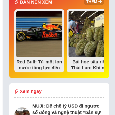
BẠN NÊN XEM
THÊM
Red Bull: Từ một lon
Bài học sầu riêng
nước tăng lực đến
Thái Lan: Khi niềm
đế chế thể…
tin thị trường bắt…
Xem ngay
MUJI: Đế chế tỷ USD đi ngược
số đông và nghệ thuật “bán sự