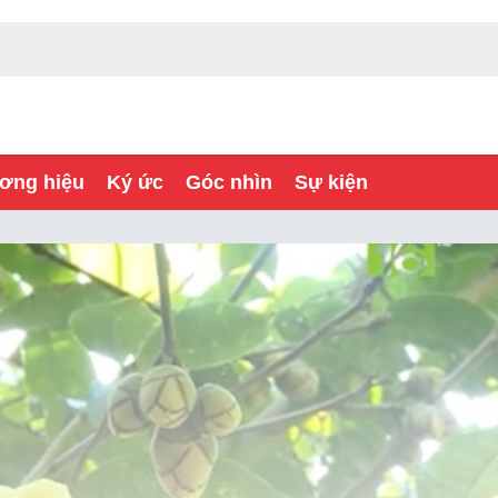
ơng hiệu
Ký ức
Góc nhìn
Sự kiện