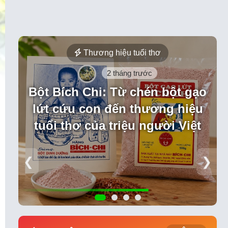
Thương hiệu tuổi thơ
2 tháng trước
Bột Bích Chi: Từ chén bột gạo
lứt cứu con đến thương hiệu
tuổi thơ của triệu người Việt
❮
❯