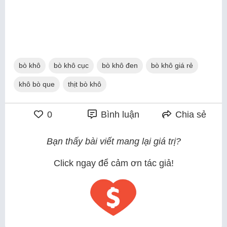
bò khô
bò khô cục
bò khô đen
bò khô giá rẻ
khô bò que
thịt bò khô
0
Bình luận
Chia sẻ
Bạn thấy bài viết mang lại giá trị?
Click ngay để cảm ơn tác giả!