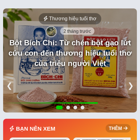
Thương hiệu tuổi thơ
2 tháng trước
Bột Bích Chi: Từ chén bột gạo lứt
cứu con đến thương hiệu tuổi thơ
của triệu người Việt
❮
❯
BẠN NÊN XEM
THÊM