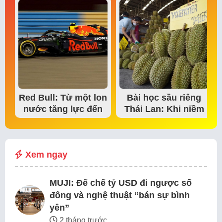
Red Bull: Từ một lon
Bài học sầu riêng
nước tăng lực đến
Thái Lan: Khi niềm
đế chế thể…
tin thị trường bắt…
Xem ngay
MUJI: Đế chế tỷ USD đi ngược số
đông và nghệ thuật “bán sự bình
yên”
2 tháng trước