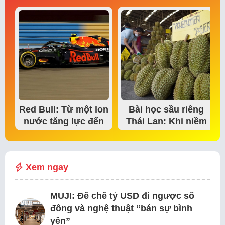
Red Bull: Từ một lon
Bài học sầu riêng
nước tăng lực đến
Thái Lan: Khi niềm
đế chế thể…
tin thị trường bắt…
Xem ngay
MUJI: Đế chế tỷ USD đi ngược số
đông và nghệ thuật “bán sự bình
yên”