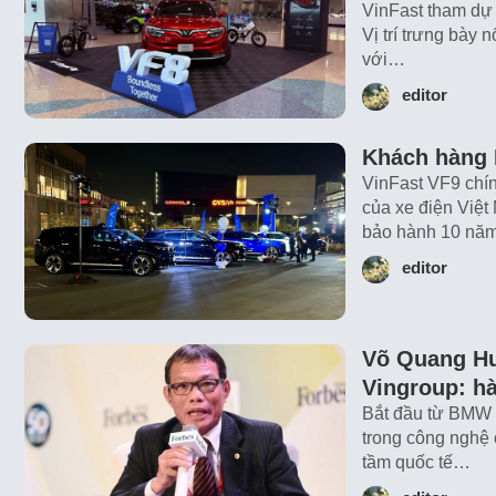
VinFast tham dự
Vị trí trưng bày
với…
editor
Khách hàng 
VinFast VF9 chín
của xe điện Việt
bảo hành 10 n
editor
Võ Quang H
Vingroup: hà
Bắt đầu từ BMW 
trong công nghệ 
tầm quốc tế…