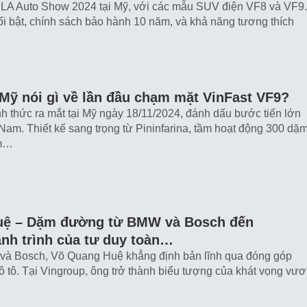
 LA Auto Show 2024 tại Mỹ, với các mẫu SUV điện VF8 và VF9.
 nổi bật, chính sách bảo hành 10 năm, và khả năng tương thích
Mỹ nói gì về lần đầu chạm mặt VinFast VF9?
h thức ra mắt tại Mỹ ngày 18/11/2024, đánh dấu bước tiến lớn
 Nam. Thiết kế sang trọng từ Pininfarina, tầm hoạt động 300 dặm
ăm…
uệ – Dặm đường từ BMW và Bosch đến
nh trình của tư duy toàn…
và Bosch, Võ Quang Huệ khẳng định bản lĩnh qua đóng góp
ô tô. Tại Vingroup, ông trở thành biểu tượng của khát vọng vư