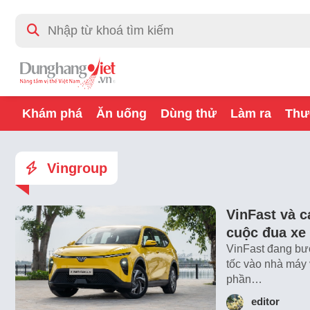
Khám phá
Ăn uống
Dùng thử
Làm ra
Thư
Vingroup
VinFast và 
cuộc đua xe 
VinFast đang bướ
tốc vào nhà máy 
phần…
editor