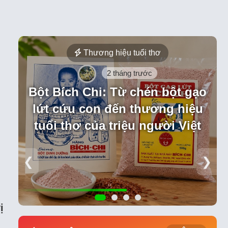
Thương hiệu tuổi thơ
2 tháng trước
Bột Bích Chi: Từ chén bột gạo
lứt cứu con đến thương hiệu
tuổi thơ của triệu người Việt
❮
❯
ị