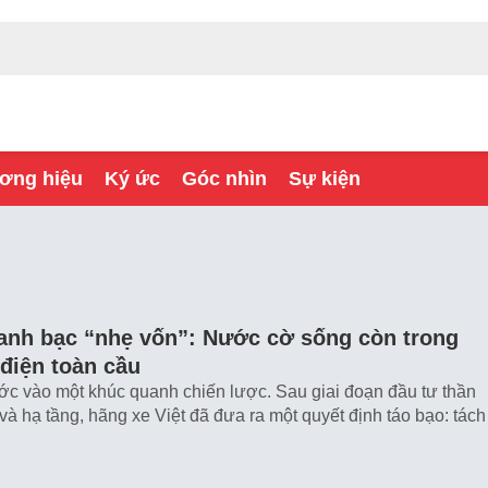
ơng hiệu
Ký ức
Góc nhìn
Sự kiện
canh bạc “nhẹ vốn”: Nước cờ sống còn trong
điện toàn cầu
c vào một khúc quanh chiến lược. Sau giai đoạn đầu tư thần
và hạ tầng, hãng xe Việt đã đưa ra một quyết định táo bạo: tách