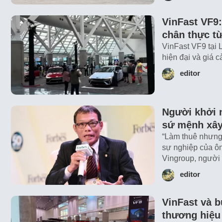
VinFast VF9
chân thực từ
VinFast VF9 tại 
hiện đại và giá c
editor
Người khởi 
sứ mệnh xây
“Làm thuê nhưng v
sự nghiệp của ô
Vingroup, ngườ
editor
VinFast và b
thương hiệu 