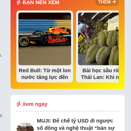
BẠN NÊN XEM
THÊM
,
Red Bull: Từ một lon
Bài học sầu riêng
nước tăng lực đến
Thái Lan: Khi niềm
đế chế thể…
tin thị trường bắt…
Xem ngay
ơn
MUJI: Đế chế tỷ USD đi ngược
số đông và nghệ thuật “bán sự