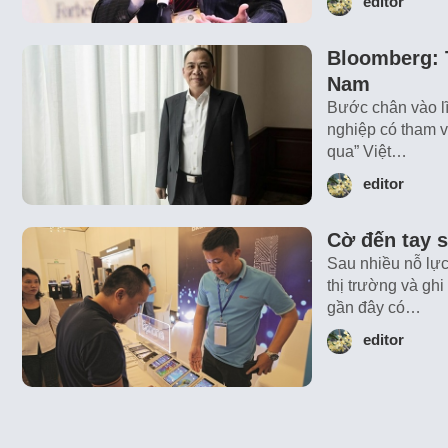
editor
Bloomberg: 
Nam
Bước chân vào lĩ
nghiệp có tham v
qua” Việt…
editor
Cờ đến tay 
Sau nhiều nỗ lực
thị trường và gh
gần đây có…
editor