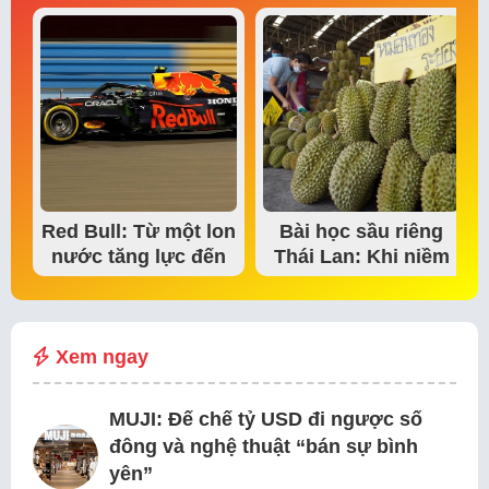
Red Bull: Từ một lon
Bài học sầu riêng
nước tăng lực đến
Thái Lan: Khi niềm
đế chế thể…
tin thị trường bắt…
Xem ngay
MUJI: Đế chế tỷ USD đi ngược số
đông và nghệ thuật “bán sự bình
yên”