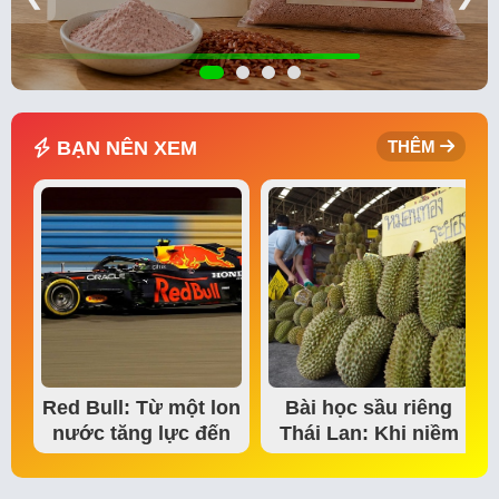
BẠN NÊN XEM
THÊM
Red Bull: Từ một lon
Bài học sầu riêng
nước tăng lực đến
Thái Lan: Khi niềm
đế chế thể…
tin thị trường bắt…