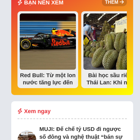
BẠN NÊN XEM
THÊM
Red Bull: Từ một lon
Bài học sầu riêng
nước tăng lực đến
Thái Lan: Khi niềm
đế chế thể…
tin thị trường bắt…
Xem ngay
MUJI: Đế chế tỷ USD đi ngược
số đông và nghệ thuật “bán sự