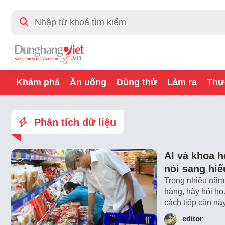
Khám phá
Ăn uống
Dùng thử
Làm ra
Thư
Phân tích dữ liệu
AI và khoa h
nói sang hi
Trong nhiều năm,
hàng, hãy hỏi họ
cách tiếp cận n
editor