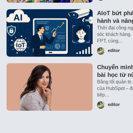
AIoT bứt phá
hành và nân
Thời đại công ng
sóc khách hàng. 
FPT, cùng…
editor
Chuyển mình
bài học từ 
Bằng lối quản tr
của HubSpot – đã
tiếp…
editor