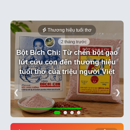
Thương hiệu tuổi thơ
2 tháng trước
Bột Bích Chi: Từ chén bột gạo
lứt cứu con đến thương hiệu
tuổi thơ của triệu người Việt
❮
❯