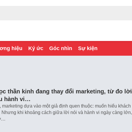
ơng hiệu
Ký ức
Góc nhìn
Sự kiện
ọc thần kinh đang thay đổi marketing, từ đo lời
ểu hành vi…
 marketing dựa vào một giả định quen thuộc: muốn hiểu khách
. Nhưng khi khoảng cách giữa lời nói và hành vi ngày càng lớn,
ày…