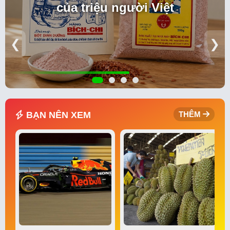
của triệu người Việt
❮
❯
BẠN NÊN XEM
THÊM