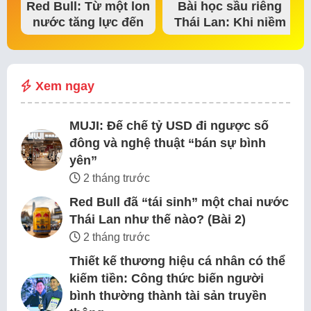
Red Bull: Từ một lon
Bài học sầu riêng
nước tăng lực đến
Thái Lan: Khi niềm
đế chế thể…
tin thị trường bắt…
Xem ngay
MUJI: Đế chế tỷ USD đi ngược số
đông và nghệ thuật “bán sự bình
yên”
2 tháng trước
Red Bull đã “tái sinh” một chai nước
Thái Lan như thế nào? (Bài 2)
2 tháng trước
Thiết kế thương hiệu cá nhân có thể
kiếm tiền: Công thức biến người
bình thường thành tài sản truyền