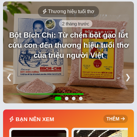
Thương hiệu tuổi thơ
2 tháng trước
Bột Bích Chi: Từ chén bột gạo lứt
cứu con đến thương hiệu tuổi thơ
của triệu người Việt
❮
❯
BẠN NÊN XEM
THÊM