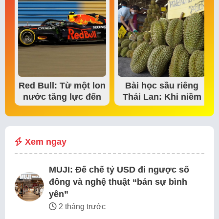
Red Bull: Từ một lon
Bài học sầu riêng
nước tăng lực đến
Thái Lan: Khi niềm
đế chế thể…
tin thị trường bắt…
Xem ngay
MUJI: Đế chế tỷ USD đi ngược số
đông và nghệ thuật “bán sự bình
yên”
2 tháng trước