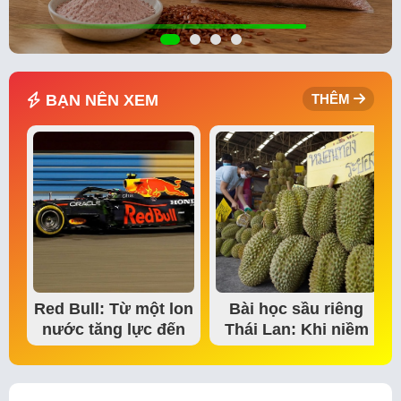
BẠN NÊN XEM
THÊM
Red Bull: Từ một lon
Bài học sầu riêng
nước tăng lực đến
Thái Lan: Khi niềm
đế chế thể…
tin thị trường bắt…