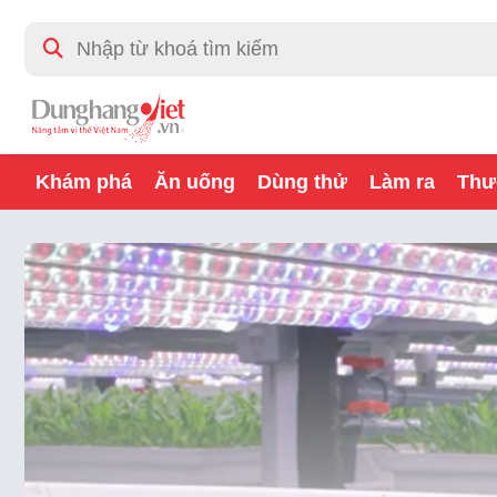
Khám phá
Ăn uống
Dùng thử
Làm ra
Thư