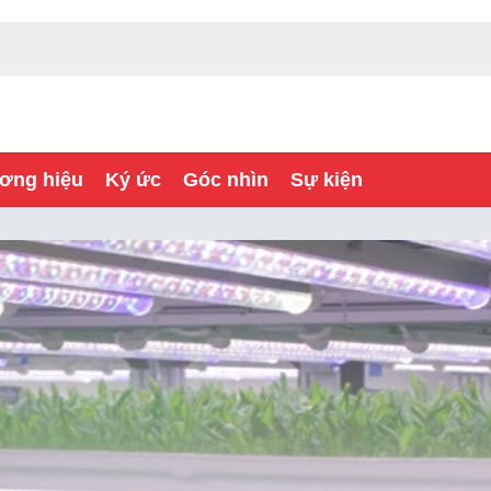
ơng hiệu
Ký ức
Góc nhìn
Sự kiện