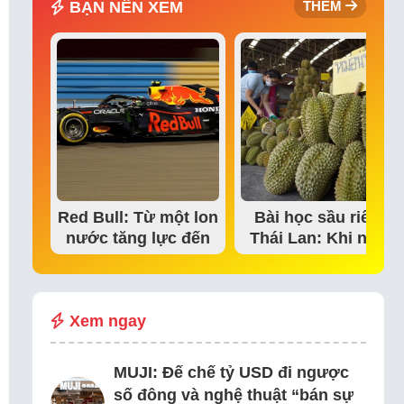
BẠN NÊN XEM
THÊM
Red Bull: Từ một lon
Bài học sầu riêng
nước tăng lực đến
Thái Lan: Khi niềm
đế chế thể…
tin thị trường bắt…
Xem ngay
MUJI: Đế chế tỷ USD đi ngược
số đông và nghệ thuật “bán sự