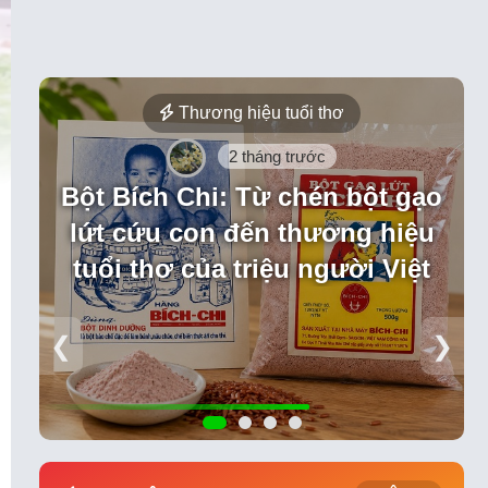
Thương hiệu tuổi thơ
2 tháng trước
Bột Bích Chi: Từ chén bột gạo
lứt cứu con đến thương hiệu
tuổi thơ của triệu người Việt
❮
❯