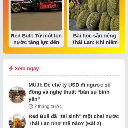
Red Bull: Từ một lon
Bài học sầu riêng
nước tăng lực đến
Thái Lan: Khi niềm
đế chế thể…
tin thị trường bắt…
Xem ngay
MUJI: Đế chế tỷ USD đi ngược số
đông và nghệ thuật “bán sự bình
yên”
2 tháng trước
Red Bull đã “tái sinh” một chai nước
Thái Lan như thế nào? (Bài 2)