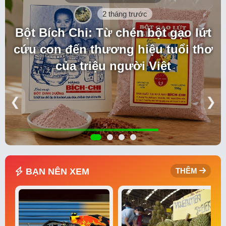
2 tháng trước
Bột Bích Chi: Từ chén bột gạo lứt
cứu con đến thương hiệu tuổi thơ
của triệu người Việt
❮
❯
BẠN NÊN XEM
THÊM