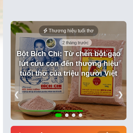
Thương hiệu tuổi thơ
2 tháng trước
Bột Bích Chi: Từ chén bột gạo
lứt cứu con đến thương hiệu
tuổi thơ của triệu người Việt
❮
❯