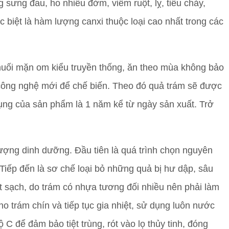
sưng đau, ho nhiều đờm, viêm ruột, lỵ, tiêu chảy,
 biệt là hàm lượng canxi thuộc loại cao nhất trong các
uối mặn om kiểu truyền thống, ăn theo mùa không bảo
công nghệ mới để chế biến. Theo đó quả trám sẽ được
ụng của sản phẩm là 1 năm kể từ ngày sản xuất. Trở
ợng dinh dưỡng. Đầu tiên là quá trình chọn nguyên
 Tiếp đến là sơ chế loại bỏ những quả bị hư dập, sâu
t sạch, do trám có nhựa tương đối nhiều nên phải làm
o trám chín và tiếp tục gia nhiệt, sử dụng luôn nước
C để đảm bảo tiệt trùng, rót vào lọ thủy tinh, đóng