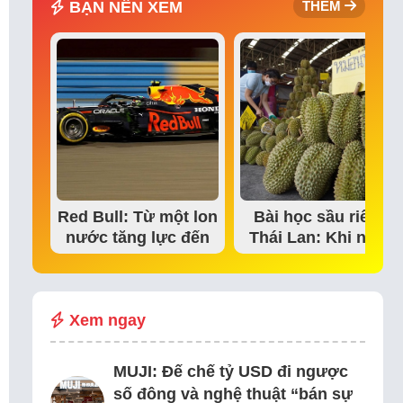
BẠN NÊN XEM
THÊM
Red Bull: Từ một lon
Bài học sầu riêng
nước tăng lực đến
Thái Lan: Khi niềm
đế chế thể…
tin thị trường bắt…
Xem ngay
MUJI: Đế chế tỷ USD đi ngược
số đông và nghệ thuật “bán sự