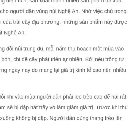
 diện tích, sản xuất thành nhiều sản phẩm để xuất
 cho người dân vùng núi Nghệ An. Nhờ việc chú trọng
n của trái cây địa phương, những sản phẩm này được
ất Nghệ An.
ùng đồi núi trung du, mỗi năm thu hoạch một mùa vào
bón, chỉ để cây phát triển tự nhiên. Bởi nếu trồng tự
ng ngày nay do mang lại giá trị kinh tế cao nên nhiều
i khi vào mùa người dân phải leo trèo cao để hái rất
m sẽ bị dập nát trầy vỏ làm giảm giá trị. Trước khi thu
 xuống không bị dập. Người dân dùng thang trèo lên