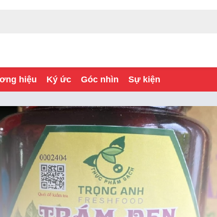
ơng hiệu
Ký ức
Góc nhìn
Sự kiện