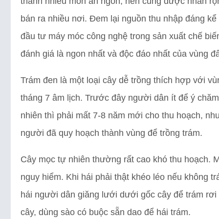
thành nhiều món ăn ngon, nên cũng được nhân rộng
bán ra nhiều nơi. Đem lại nguồn thu nhập đáng kể
đầu tư máy móc công nghệ trong sản xuất chế biế
đánh giá là ngon nhất và độc đáo nhất của vùng đ
Trám đen là một loại cây dễ trồng thích hợp với v
tháng 7 âm lịch. Trước đây người dân ít để ý chăm 
nhiên thì phải mất 7-8 năm mới cho thu hoạch, như
người đã quy hoạch thành vùng để trồng trám.
Cây mọc tự nhiên thường rất cao khó thu hoạch. Mỗ
nguy hiểm. Khi hái phải thật khéo léo nếu không trá
hái người dân giăng lưới dưới gốc cây để trám rơi
cây, dùng sào có buộc sẵn dao để hái trám.