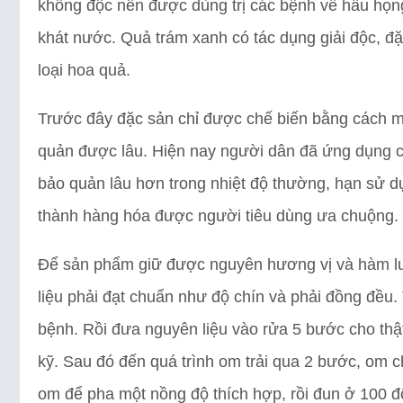
không độc nên được dùng trị các bệnh về hầu họng 
khát nước. Quả trám xanh có tác dụng giải độc, đặc
loại hoa quả.
Trước đây đặc sản chỉ được chế biến bằng cách m
quản được lâu. Hiện nay người dân đã ứng dụng 
bảo quản lâu hơn trong nhiệt độ thường, hạn sử d
thành hàng hóa được người tiêu dùng ưa chuộng.
Để sản phẩm giữ được nguyên hương vị và hàm lư
liệu phải đạt chuẩn như độ chín và phải đồng đều.
bệnh. Rồi đưa nguyên liệu vào rửa 5 bước cho thậ
kỹ. Sau đó đến quá trình om trải qua 2 bước, om ch
om để pha một nồng độ thích hợp, rồi đun ở 100 độ 