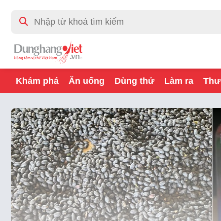
Khám phá
Ăn uống
Dùng thử
Làm ra
Thư