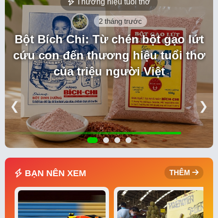
Thương hiệu tuổi thơ
2 tháng trước
Bột Bích Chi: Từ chén bột gạo lứt
cứu con đến thương hiệu tuổi thơ
của triệu người Việt
❮
❯
BẠN NÊN XEM
THÊM