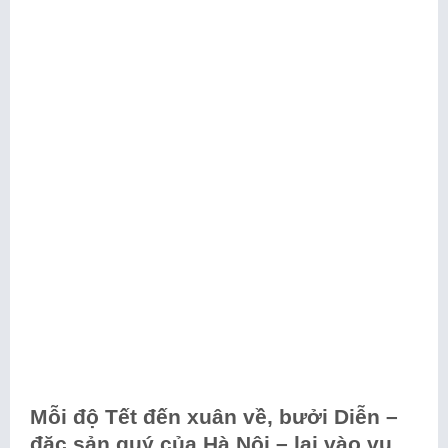
Mỗi độ Tết đến xuân về, bưởi Diễn –
đặc sản quý của Hà Nội – lại vào vụ.