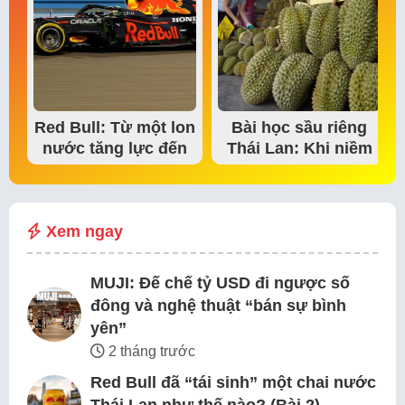
Red Bull: Từ một lon
Bài học sầu riêng
nước tăng lực đến
Thái Lan: Khi niềm
đế chế thể…
tin thị trường bắt…
Xem ngay
MUJI: Đế chế tỷ USD đi ngược số
đông và nghệ thuật “bán sự bình
yên”
2 tháng trước
Red Bull đã “tái sinh” một chai nước