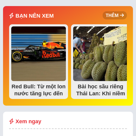
BẠN NÊN XEM
THÊM
Red Bull: Từ một lon
Bài học sầu riêng
nước tăng lực đến
Thái Lan: Khi niềm
đế chế thể…
tin thị trường bắt…
Xem ngay