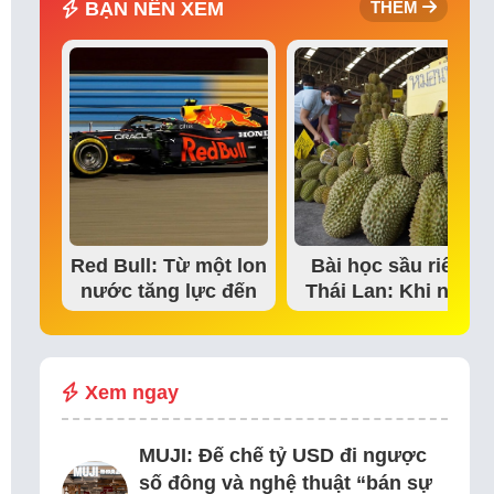
BẠN NÊN XEM
THÊM
Red Bull: Từ một lon
Bài học sầu riêng
nước tăng lực đến
Thái Lan: Khi niềm
đế chế thể…
tin thị trường bắt…
Xem ngay
MUJI: Đế chế tỷ USD đi ngược
số đông và nghệ thuật “bán sự