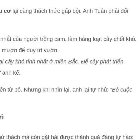
u cơ
lại càng thách thức gấp bội. Anh Tuân phải đối
n nhất của người trồng cam, làm hàng loạt cây chết khô.
y mượn để duy trì vườn.
i cây khó tính nhất ở miền Bắc. Để cây phát triển
”
anh kể.
n từ bỏ. Nhưng khi nhìn lại, anh lại tự nhủ:
“Bỏ cuộc
rì
ử thách mà còn gặt hái được thành quả đáng tự hào: