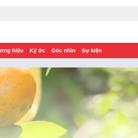
ơng hiệu
Ký ức
Góc nhìn
Sự kiện