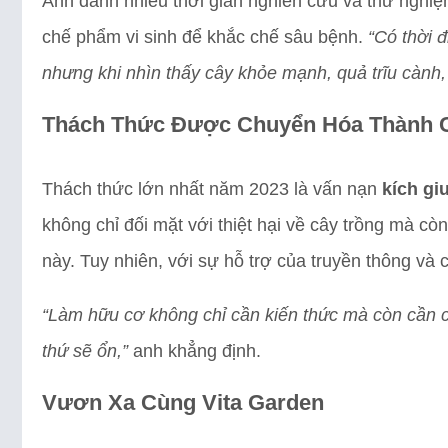
Anh dành nhiều thời gian nghiên cứu và thử nghiệ
chế phẩm vi sinh để khắc chế sâu bệnh.
“Có thời 
nhưng khi nhìn thấy cây khỏe mạnh, quả trĩu cành, 
Thách Thức Được Chuyển Hóa Thành 
Thách thức lớn nhất năm 2023 là vấn nạn
kích gi
không chỉ đối mặt với thiệt hại về cây trồng mà cò
này. Tuy nhiên, với sự hỗ trợ của truyền thông v
“Làm hữu cơ không chỉ cần kiến thức mà còn cần cả
thứ sẽ ổn,”
anh khẳng định.
Vươn Xa Cùng Vita Garden