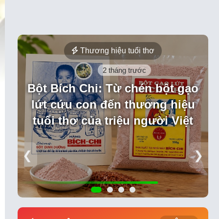
Thương hiệu tuổi thơ
2 tháng trước
 cơ”
Bột Bích Chi: Từ chén bột gạo
lứt cứu con đến thương hiệu
tuổi thơ của triệu người Việt
❮
❯