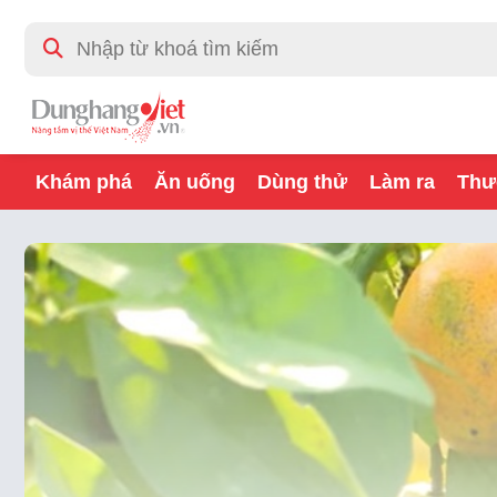
Khám phá
Ăn uống
Dùng thử
Làm ra
Thư