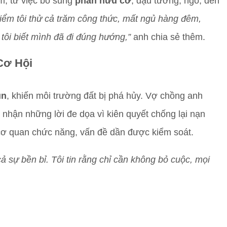
m, từ việc bổ sung
phân hữu cơ
, đậu tương, ngô, đến
điểm tôi thử cả trăm công thức, mất ngủ hàng đêm,
tôi biết mình đã đi đúng hướng,”
anh chia sẻ thêm.
Cơ Hội
un
, khiến môi trường đất bị phá hủy. Vợ chồng anh
n nhận những lời đe dọa vì kiên quyết chống lại nạn
à cơ quan chức năng, vấn đề dần được kiểm soát.
 sự bền bỉ. Tôi tin rằng chỉ cần không bỏ cuộc, mọi