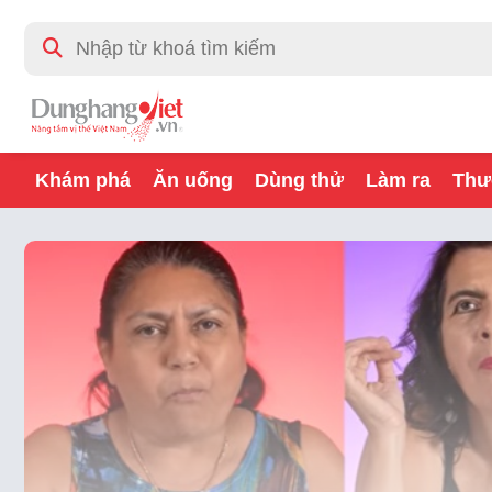
Khám phá
Ăn uống
Dùng thử
Làm ra
Thư