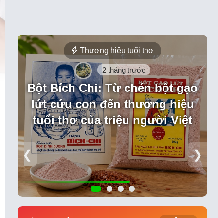
Thương hiệu tuổi thơ
2 tháng trước
Bột Bích Chi: Từ chén bột gạo
lứt cứu con đến thương hiệu
tuổi thơ của triệu người Việt
❮
❯