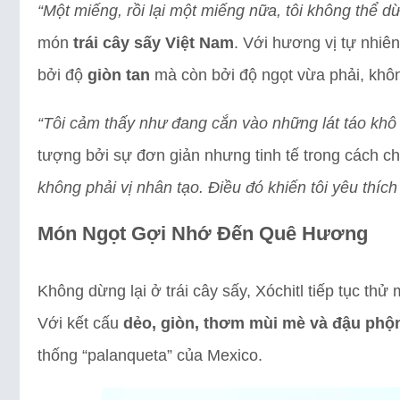
“Một miếng, rồi lại một miếng nữa, tôi không thể dừ
món
trái cây sấy Việt Nam
. Với hương vị tự nhiê
bởi độ
giòn tan
mà còn bởi độ ngọt vừa phải, khô
“Tôi cảm thấy như đang cắn vào những lát táo khô –
tượng bởi sự đơn giản nhưng tinh tế trong cách c
không phải vị nhân tạo. Điều đó khiến tôi yêu thíc
Món Ngọt Gợi Nhớ Đến Quê Hương
Không dừng lại ở trái cây sấy, Xóchitl tiếp tục th
Với kết cấu
dẻo, giòn, thơm mùi mè và đậu phộ
thống “palanqueta” của Mexico.