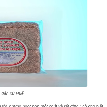
i dân xứ Huế
tôi, nhưng ngọt hơn một chút và rất dính,”
cô cho biết.