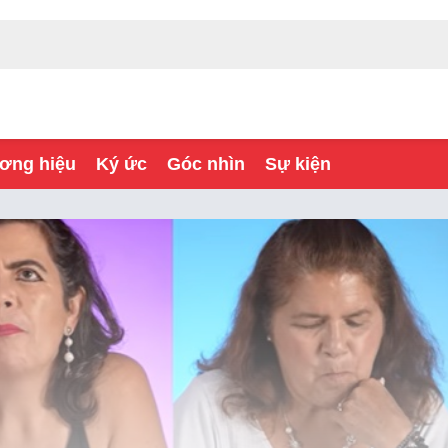
ơng hiệu
Ký ức
Góc nhìn
Sự kiện