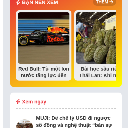
BẠN NÊN XEM
THÊM
Red Bull: Từ một lon
Bài học sầu riêng
nước tăng lực đến
Thái Lan: Khi niềm
đế chế thể…
tin thị trường bắt…
Xem ngay
MUJI: Đế chế tỷ USD đi ngược
số đông và nghệ thuật “bán sự