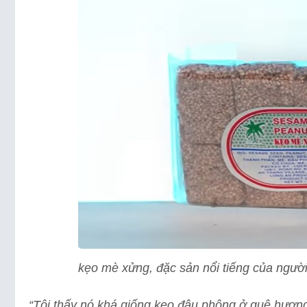
kẹo mè xửng, đặc sản nổi tiếng của ngườ
“Tôi thấy nó khá giống kẹo đậu phộng ở quê hương 