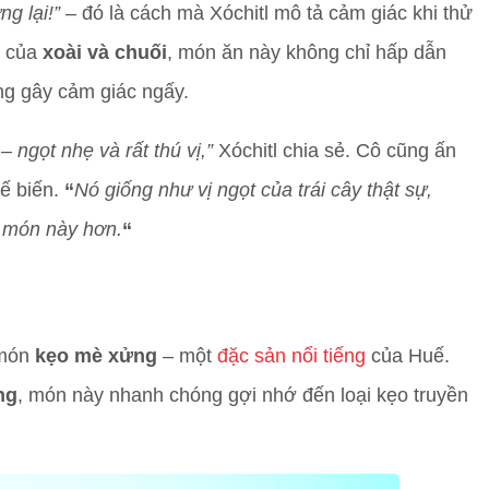
ng lại!”
– đó là cách mà Xóchitl mô tả cảm giác khi thử
n của
xoài và chuối
, món ăn này không chỉ hấp dẫn
ng gây cảm giác ngấy.
 ngọt nhẹ và rất thú vị,”
Xóchitl chia sẻ. Cô cũng ấn
hế biến.
“
Nó giống như vị ngọt của trái cây thật sự,
h món này hơn.
“
ử món
kẹo mè xửng
– một
đặc sản nổi tiếng
của Huế.
ng
, món này nhanh chóng gợi nhớ đến loại kẹo truyền