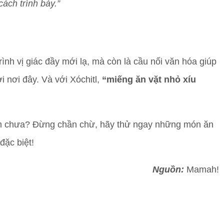
cách trình bày.”
nh vị giác đầy mới lạ, mà còn là cầu nối văn hóa giúp
 nơi đây. Và với Xóchitl,
“miếng ăn vặt nhỏ xíu
am chưa? Đừng chần chừ, hãy thử ngay những món ăn
ặc biệt!
Nguồn:
Mamah!