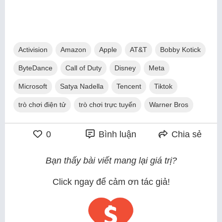
Activision
Amazon
Apple
AT&T
Bobby Kotick
ByteDance
Call of Duty
Disney
Meta
Microsoft
Satya Nadella
Tencent
Tiktok
trò chơi điện tử
trò chơi trực tuyến
Warner Bros
0
Bình luận
Chia sẻ
Bạn thấy bài viết mang lại giá trị?
Click ngay để cảm ơn tác giả!