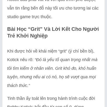
vẫn tin rằng bến đỗ này tối ưu cho tương lai các
studio game trực thuộc.
Bài Học “Grit” Và Lời Kết Cho Người
Trẻ Khởi Nghiệp
Khi được hỏi về khái niệm “grit” (ý chí bền bỉ),
Kotick nêu rõ:
“Đó là yếu tố quan trọng nhất mà
tôi tìm kiếm ở nhân viên. Grit khó đo, khó huấn
luyện, nhưng nếu ai có nó, họ sẽ vượt qua mọi
thách thức.”
Tinh thần ấy toát lên trong hành trình cuộc đời
Bobby Kotick: bắt đầu từ con số 0, dùng