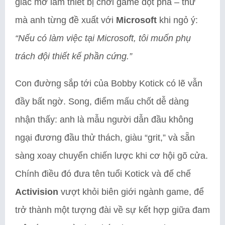
giấc mơ làm thiết bị chơi game đột phá – thứ
mà anh từng đề xuất với
Microsoft
khi ngỏ ý:
“Nếu có làm việc tại Microsoft, tôi muốn phụ
trách đội thiết kế phần cứng.”
Con đường sắp tới của Bobby Kotick có lẽ vẫn
đầy bất ngờ. Song, điểm mấu chốt dễ dàng
nhận thấy: anh là mẫu người dẫn đầu không
ngại đương đầu thử thách, giàu “grit,” và sẵn
sàng xoay chuyển chiến lược khi cơ hội gõ cửa.
Chính điều đó đưa tên tuổi Kotick và đế chế
Activision
vượt khỏi biên giới ngành game, để
trở thành một tượng đài về sự kết hợp giữa đam