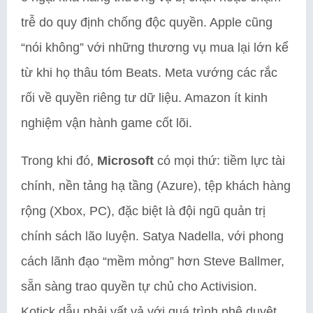
trễ do quy định chống độc quyền. Apple cũng
“nói không” với những thương vụ mua lại lớn kể
từ khi họ thâu tóm Beats. Meta vướng các rắc
rối về quyền riêng tư dữ liệu. Amazon ít kinh
nghiệm vận hành game cốt lõi.
Trong khi đó,
Microsoft
có mọi thứ: tiềm lực tài
chính, nền tảng hạ tầng (Azure), tệp khách hàng
rộng (Xbox, PC), đặc biệt là đội ngũ quản trị
chính sách lão luyện. Satya Nadella, với phong
cách lãnh đạo “mềm mỏng” hơn Steve Ballmer,
sẵn sàng trao quyền tự chủ cho Activision.
Kotick dẫu phải vất vả với quá trình phê duyệt,