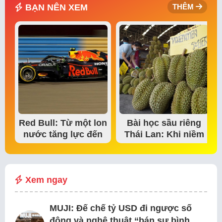
BẠN NÊN XEM
THÊM
Red Bull: Từ một lon
Bài học sầu riêng
nước tăng lực đến
Thái Lan: Khi niềm
đế chế thể…
tin thị trường bắt…
Xem ngay
MUJI: Đế chế tỷ USD đi ngược số
đông và nghệ thuật “bán sự bình