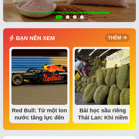
BẠN NÊN XEM
THÊM
Red Bull: Từ một lon
Bài học sầu riêng
nước tăng lực đến
Thái Lan: Khi niềm
đế chế thể…
tin thị trường bắt…