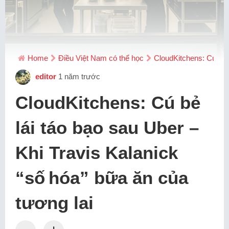
Home
Điều Việt Nam có thể học
CloudKitchens: Cú bẻ l
editor
1 năm trước
CloudKitchens: Cú bẻ
lái táo bạo sau Uber –
Khi Travis Kalanick
“số hóa” bữa ăn của
tương lai