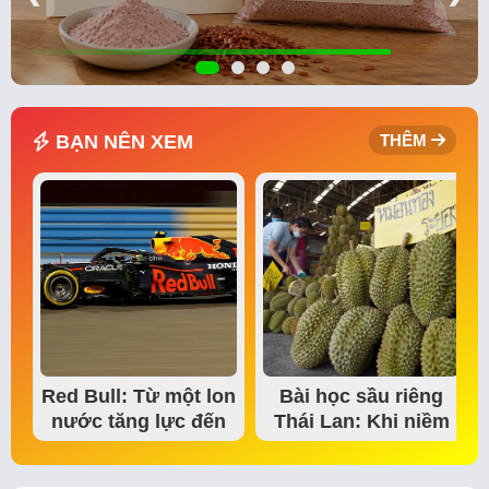
BẠN NÊN XEM
THÊM
Red Bull: Từ một lon
Bài học sầu riêng
nước tăng lực đến
Thái Lan: Khi niềm
đế chế thể…
tin thị trường bắt…