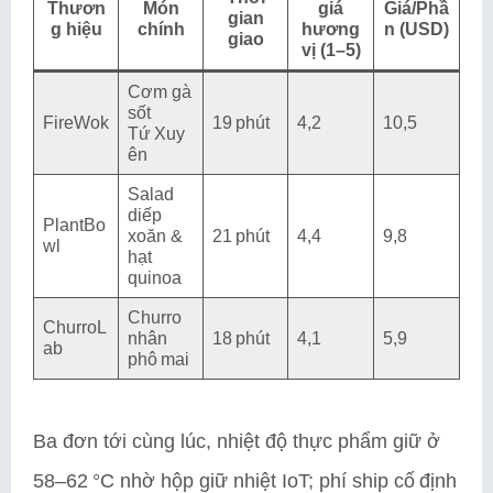
Thươn
Món
giá
Giá/Phầ
gian
g hiệu
chính
hương
n (USD)
giao
vị (1–5)
Cơm gà
sốt
FireWok
19 phút
4,2
10,5
Tứ Xuy
ên
Salad
diếp
PlantBo
xoăn &
21 phút
4,4
9,8
wl
hạt
quinoa
Churro
ChurroL
nhân
18 phút
4,1
5,9
ab
phô mai
Ba đơn tới cùng lúc, nhiệt độ thực phẩm giữ ở
58–62 °C nhờ hộp giữ nhiệt IoT; phí ship cố định