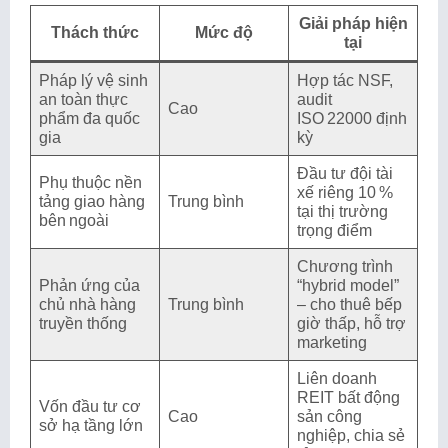
Giải pháp hiện
Thách thức
Mức độ
tại
Pháp lý vệ sinh
Hợp tác NSF,
an toàn thực
audit
Cao
phẩm đa quốc
ISO 22000 định
gia
kỳ
Đầu tư đội tài
Phụ thuộc nền
xế riêng 10 %
tảng giao hàng
Trung bình
tại thị trường
bên ngoài
trọng điểm
Chương trình
Phản ứng của
“hybrid model”
chủ nhà hàng
Trung bình
– cho thuê bếp
truyền thống
giờ thấp, hỗ trợ
marketing
Liên doanh
REIT bất động
Vốn đầu tư cơ
Cao
sản công
sở hạ tầng lớn
nghiệp, chia sẻ