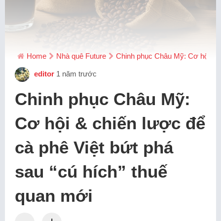
Home
Nhà quê Future
Chinh phục Châu Mỹ: Cơ hội & ch
editor
1 năm trước
Chinh phục Châu Mỹ:
Cơ hội & chiến lược để
cà phê Việt bứt phá
sau “cú hích” thuế
quan mới