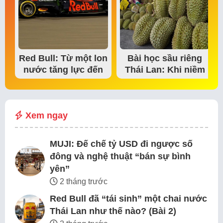
Red Bull: Từ một lon
Bài học sầu riêng
nước tăng lực đến
Thái Lan: Khi niềm
đế chế thể…
tin thị trường bắt…
Xem ngay
MUJI: Đế chế tỷ USD đi ngược số
đông và nghệ thuật “bán sự bình
yên”
2 tháng trước
Red Bull đã “tái sinh” một chai nước
Thái Lan như thế nào? (Bài 2)