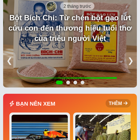
2 tháng trước
Bột Bích Chi: Từ chén bột gạo lứt
cứu con đến thương hiệu tuổi thơ
của triệu người Việt
❮
❯
BẠN NÊN XEM
THÊM