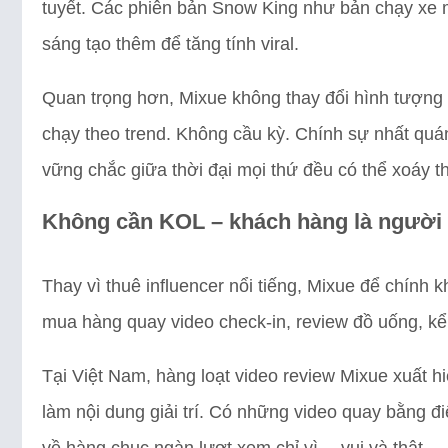
tuyết. Các phiên bản Snow King như bản chạy xe 
sáng tạo thêm để tăng tính viral.
Quan trọng hơn, Mixue không thay đổi hình tượng
chạy theo trend. Không cầu kỳ. Chính sự nhất quán
vững chắc giữa thời đại mọi thứ đều có thể xoáy 
Không cần KOL – khách hàng là người
Thay vì thuê influencer nổi tiếng, Mixue để chính
mua hàng quay video check-in, review đồ uống, kể 
Tại Việt Nam, hàng loạt video review Mixue xuất hiệ
làm nội dung giải trí. Có những video quay bằng đ
về hàng chục ngàn lượt xem chỉ vì… vui và thật.