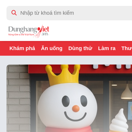
Khám phá
Ăn uống
Dùng thử
Làm ra
Thư