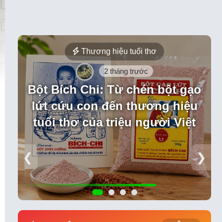
Thương hiệu tuổi thơ
2 tháng trước
Bột Bích Chi: Từ chén bột gạo
lứt cứu con đến thương hiệu
tuổi thơ của triệu người Việt
❮
❯