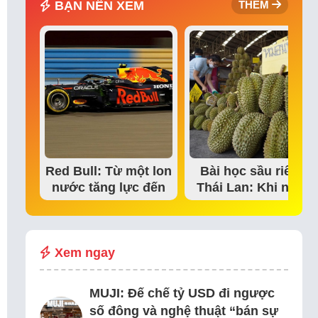
BẠN NÊN XEM
THÊM
Red Bull: Từ một lon
Bài học sầu riêng
nước tăng lực đến
Thái Lan: Khi niềm
đế chế thể…
tin thị trường bắt…
Xem ngay
MUJI: Đế chế tỷ USD đi ngược
số đông và nghệ thuật “bán sự