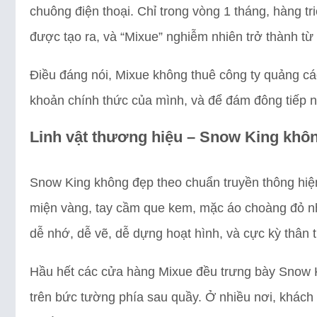
chuông điện thoại. Chỉ trong vòng 1 tháng, hàng tr
được tạo ra, và “Mixue” nghiễm nhiên trở thành t
Điều đáng nói, Mixue không thuê công ty quảng cáo
khoản chính thức của mình, và để đám đông tiếp n
Linh vật thương hiệu – Snow King khôn
Snow King không đẹp theo chuẩn truyền thông hiện 
miện vàng, tay cầm que kem, mặc áo choàng đỏ như
dễ nhớ, dễ vẽ, dễ dựng hoạt hình, và cực kỳ thân t
Hầu hết các cửa hàng Mixue đều trưng bày Snow Ki
trên bức tường phía sau quầy. Ở nhiều nơi, khách