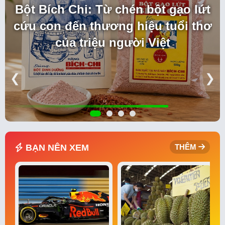
Bột Bích Chi: Từ chén bột gạo lứt
cứu con đến thương hiệu tuổi thơ
của triệu người Việt
❮
❯
BẠN NÊN XEM
THÊM