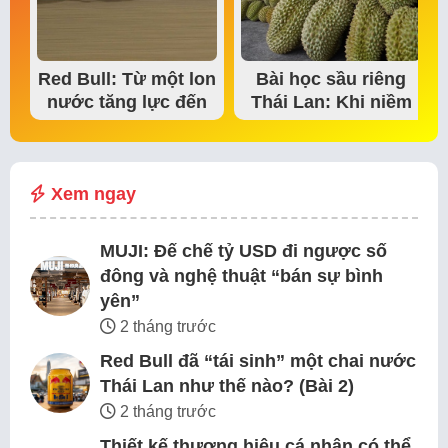
Red Bull: Từ một lon
Bài học sầu riêng
nước tăng lực đến
Thái Lan: Khi niềm
đế chế thể…
tin thị trường bắt…
Xem ngay
MUJI: Đế chế tỷ USD đi ngược số
đông và nghệ thuật “bán sự bình
yên”
2 tháng trước
Red Bull đã “tái sinh” một chai nước
Thái Lan như thế nào? (Bài 2)
2 tháng trước
Thiết kế thương hiệu cá nhân có thể