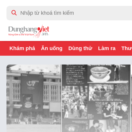
Khám phá
Ăn uống
Dùng thử
Làm ra
Thư