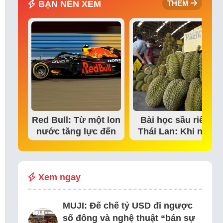
BẠN NÊN XEM
THÊM
Red Bull: Từ một lon
Bài học sầu riêng
nước tăng lực đến
Thái Lan: Khi niềm
đế chế thể…
tin thị trường bắt…
Xem ngay
MUJI: Đế chế tỷ USD đi ngược
số đông và nghệ thuật “bán sự