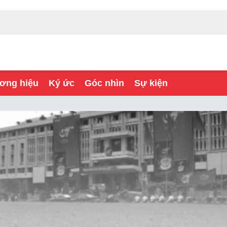
ơng hiệu
Ký ức
Góc nhìn
Sự kiện