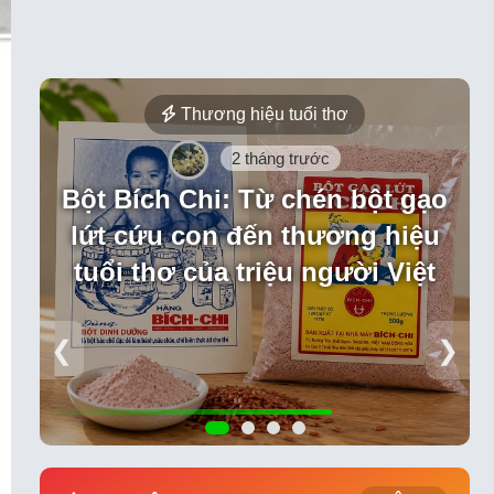
Thương hiệu tuổi thơ
2 tháng trước
Bột Bích Chi: Từ chén bột gạo
lứt cứu con đến thương hiệu
tuổi thơ của triệu người Việt
❮
❯