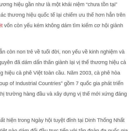
hương hiệu gần như là một khái niệm “chưa tồn tại”
ác thương hiệu quốc tế lại chiếm ưu thế hơn hẳn trên
ệt
vốn còn yếu kém không dám tìm kiếm cơ hội giành
ẫn còn non trẻ về tuổi đời, non yếu về kinh nghiệm và
Nguyên đã dám dấn thân giành lại vị thế thương hiệu cà
g hiệu cà phê Việt toàn cầu. Năm 2003, cà phê hòa
roup of Industrial Countries” gồm 7 quốc gia phát triển
 thị trường hàng đầu và xây dựng vị thế mới xứng đáng
t hiện trong Ngày hội tuyệt đỉnh tại Dinh Thống Nhất
iệt nào dám đối đầu trực tiếp với tập đoàn đa quốc gia