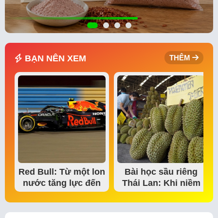
BẠN NÊN XEM
THÊM
Red Bull: Từ một lon
Bài học sầu riêng
nước tăng lực đến
Thái Lan: Khi niềm
đế chế thể…
tin thị trường bắt…