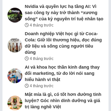
Nvidia và quyền lực hạ tầng AI: Vì
sao công ty này trở thành “xương
sống” của kỷ nguyên trí tuệ nhân tạo
4 tháng trước
Doanh nghiệp Việt học gì từ Coca-
Cola: Giữ lõi thương hiệu, đọc đúng
dữ liệu và sống cùng người tiêu
dùng
4 tháng trước
AI và khoa học thần kinh đang thay
đổi marketing, từ đo lời nói sang
hiểu hành vi thật
4 tháng trước
Mật mía là gì, có tốt hơn đường tinh
luyện? Góc nhìn dinh dưỡng và giá
trị làng nghề Việt