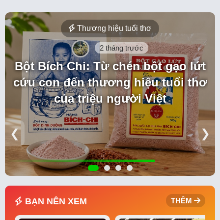
Thương hiệu tuổi thơ
2 tháng trước
Bột Bích Chi: Từ chén bột gạo lứt
cứu con đến thương hiệu tuổi thơ
của triệu người Việt
❮
❯
BẠN NÊN XEM
THÊM