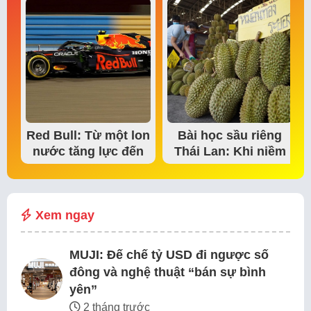
Red Bull: Từ một lon
Bài học sầu riêng
nước tăng lực đến
Thái Lan: Khi niềm
đế chế thể…
tin thị trường bắt…
Xem ngay
MUJI: Đế chế tỷ USD đi ngược số
đông và nghệ thuật “bán sự bình
yên”
2 tháng trước