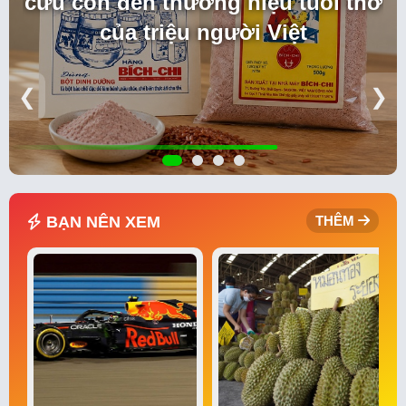
cứu con đến thương hiệu tuổi thơ
của triệu người Việt
❮
❯
BẠN NÊN XEM
THÊM