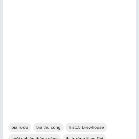
bia rượu
bia thủ công
frist15 Brewhouse
khởi nghiệp thành công
thị trường Nam Phi