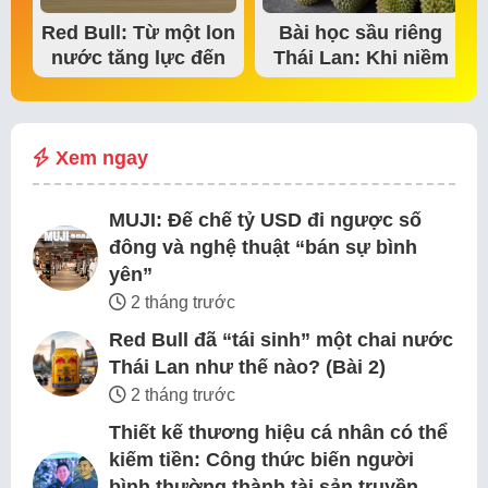
Red Bull: Từ một lon
Bài học sầu riêng
nước tăng lực đến
Thái Lan: Khi niềm
đế chế thể…
tin thị trường bắt…
Xem ngay
MUJI: Đế chế tỷ USD đi ngược số
đông và nghệ thuật “bán sự bình
yên”
2 tháng trước
Red Bull đã “tái sinh” một chai nước
Thái Lan như thế nào? (Bài 2)
2 tháng trước
Thiết kế thương hiệu cá nhân có thể
kiếm tiền: Công thức biến người
bình thường thành tài sản truyền