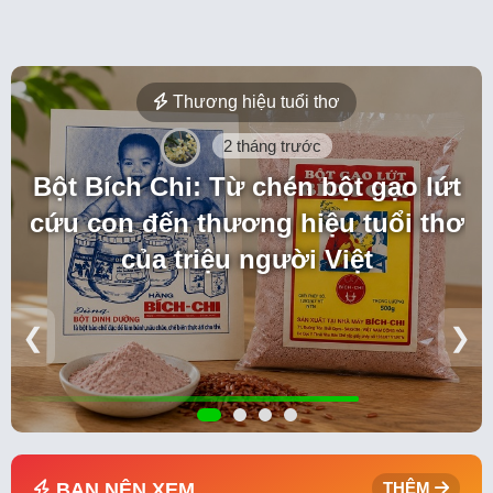
Thương hiệu tuổi thơ
2 tháng trước
Bột Bích Chi: Từ chén bột gạo lứt
cứu con đến thương hiệu tuổi thơ
của triệu người Việt
❮
❯
BẠN NÊN XEM
THÊM