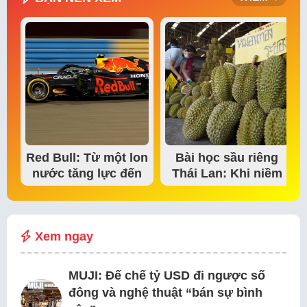
Red Bull: Từ một lon
Bài học sầu riêng
nước tăng lực đến
Thái Lan: Khi niềm
đế chế thể…
tin thị trường bắt…
Xem ngay
MUJI: Đế chế tỷ USD đi ngược số
đông và nghệ thuật “bán sự bình