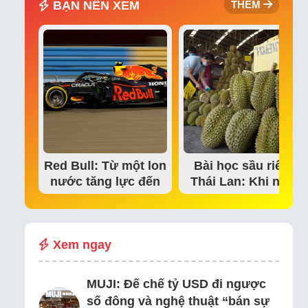
BẠN NÊN XEM
THÊM
Red Bull: Từ một lon
Bài học sầu riêng
nước tăng lực đến
Thái Lan: Khi niềm
đế chế thể…
tin thị trường bắt…
Xem ngay
MUJI: Đế chế tỷ USD đi ngược
số đông và nghệ thuật “bán sự