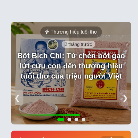
Thương hiệu tuổi thơ
2 tháng trước
Bột Bích Chi: Từ chén bột gạo
lứt cứu con đến thương hiệu
tuổi thơ của triệu người Việt
❮
❯