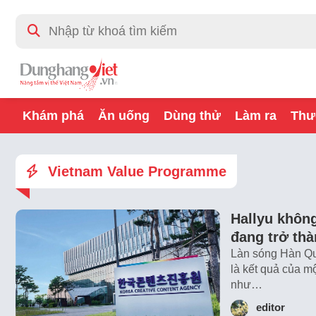
Khám phá
Ăn uống
Dùng thử
Làm ra
Thư
Vietnam Value Programme
Hallyu không
đang trở th
Làn sóng Hàn Qu
là kết quả của m
như…
editor