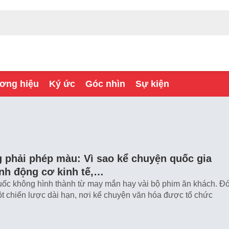
ơng hiệu
Ký ức
Góc nhìn
Sự kiện
 phải phép màu: Vì sao kể chuyện quốc gia
ành động cơ kinh tế,…
ốc không hình thành từ may mắn hay vài bộ phim ăn khách. Đ
ột chiến lược dài hạn, nơi kể chuyện văn hóa được tổ chức