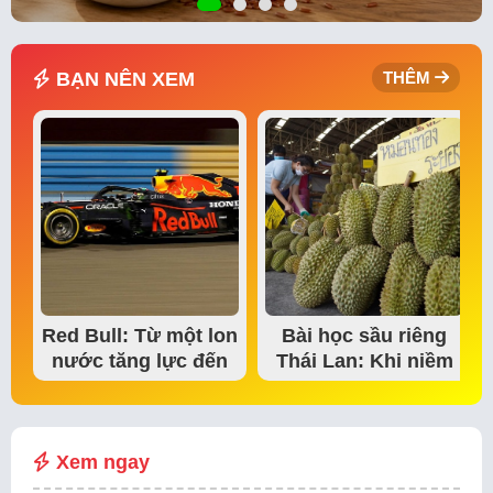
BẠN NÊN XEM
THÊM
Red Bull: Từ một lon
Bài học sầu riêng
nước tăng lực đến
Thái Lan: Khi niềm
đế chế thể…
tin thị trường bắt…
Xem ngay