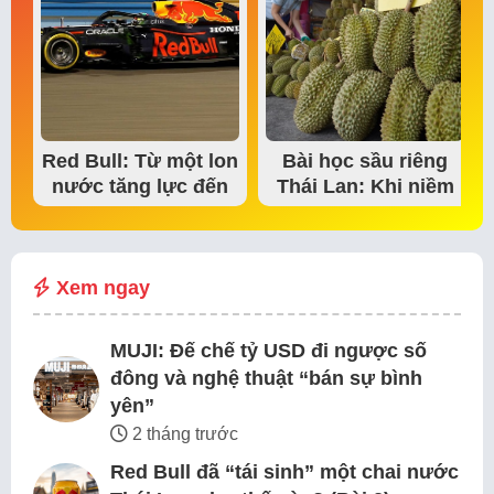
Red Bull: Từ một lon
Bài học sầu riêng
nước tăng lực đến
Thái Lan: Khi niềm
đế chế thể…
tin thị trường bắt…
Xem ngay
MUJI: Đế chế tỷ USD đi ngược số
đông và nghệ thuật “bán sự bình
yên”
2 tháng trước
Red Bull đã “tái sinh” một chai nước