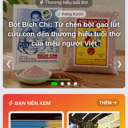
Thương hiệu tuổi thơ
2 tháng trước
Bột Bích Chi: Từ chén bột gạo lứt
cứu con đến thương hiệu tuổi thơ
của triệu người Việt
❮
❯
BẠN NÊN XEM
THÊM