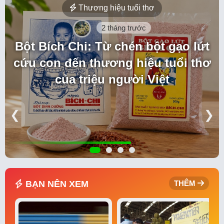
Thương hiệu tuổi thơ
2 tháng trước
Bột Bích Chi: Từ chén bột gạo lứt
cứu con đến thương hiệu tuổi thơ
của triệu người Việt
❮
❯
BẠN NÊN XEM
THÊM