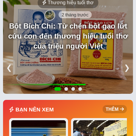
Thương hiệu tuổi thơ
2 tháng trước
Bột Bích Chi: Từ chén bột gạo lứt
cứu con đến thương hiệu tuổi thơ
của triệu người Việt
❮
❯
BẠN NÊN XEM
THÊM