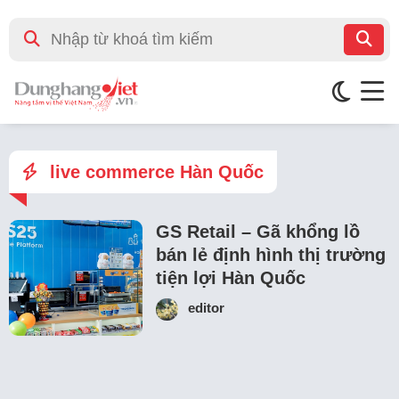
live commerce Hàn Quốc
GS Retail – Gã khổng lồ
bán lẻ định hình thị trường
tiện lợi Hàn Quốc
editor