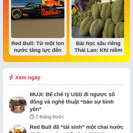
Red Bull: Từ một lon
Bài học sầu riêng
nước tăng lực đến
Thái Lan: Khi niềm
đế chế thể…
tin thị trường bắt…
Xem ngay
MUJI: Đế chế tỷ USD đi ngược số
đông và nghệ thuật “bán sự bình
yên”
2 tháng trước
Red Bull đã “tái sinh” một chai nước