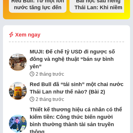
Red Bull: Từ một lon
Bài học sầu riêng
nước tăng lực đến
Thái Lan: Khi niềm
đế chế thể…
tin thị trường bắt…
Xem ngay
MUJI: Đế chế tỷ USD đi ngược số
đông và nghệ thuật “bán sự bình
yên”
2 tháng trước
Red Bull đã “tái sinh” một chai nước
Thái Lan như thế nào? (Bài 2)
2 tháng trước
Thiết kế thương hiệu cá nhân có thể
kiếm tiền: Công thức biến người
bình thường thành tài sản truyền
thông