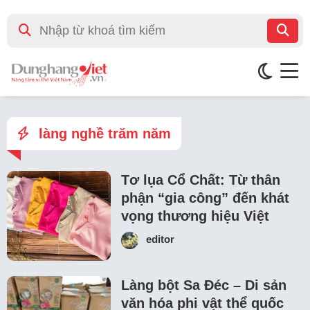
làng nghề trăm năm
Tơ lụa Cổ Chất: Từ thân
phận “gia công” đến khát
vọng thương hiệu Việt
editor
Làng bột Sa Đéc – Di sản
văn hóa phi vật thể quốc