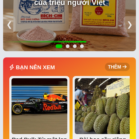
của triệu người Việt
❮
❯
BẠN NÊN XEM
THÊM