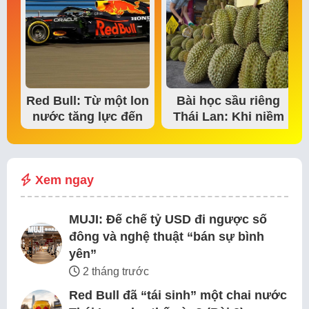
Red Bull: Từ một lon
Bài học sầu riêng
nước tăng lực đến
Thái Lan: Khi niềm
đế chế thể…
tin thị trường bắt…
Xem ngay
MUJI: Đế chế tỷ USD đi ngược số
đông và nghệ thuật “bán sự bình
yên”
2 tháng trước
Red Bull đã “tái sinh” một chai nước