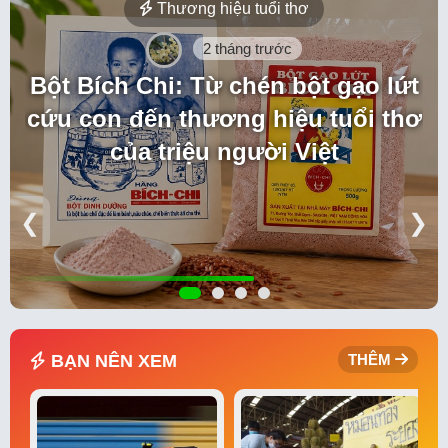
Thương hiệu tuổi thơ
2 tháng trước
Bột Bích Chi: Từ chén bột gạo lứt
cứu con đến thương hiệu tuổi thơ
của triệu người Việt
❮
❯
BẠN NÊN XEM
THÊM