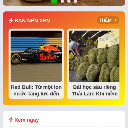
BẠN NÊN XEM
THÊM
Red Bull: Từ một lon
Bài học sầu riêng
nước tăng lực đến
Thái Lan: Khi niềm
đế chế thể…
tin thị trường bắt…
Xem ngay