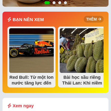
BẠN NÊN XEM
THÊM
Red Bull: Từ một lon
Bài học sầu riêng
nước tăng lực đến
Thái Lan: Khi niềm
đế chế thể…
tin thị trường bắt…
Xem ngay