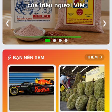
của triệu người Việt
❮
❯
BẠN NÊN XEM
THÊM