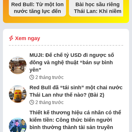
Red Bull: Từ một lon
Bài học sầu riêng
nước tăng lực đến
Thái Lan: Khi niềm
đế chế thể…
tin thị trường bắt…
Xem ngay
MUJI: Đế chế tỷ USD đi ngược số
đông và nghệ thuật “bán sự bình
yên”
2 tháng trước
Red Bull đã “tái sinh” một chai nước
Thái Lan như thế nào? (Bài 2)
2 tháng trước
Thiết kế thương hiệu cá nhân có thể
kiếm tiền: Công thức biến người
bình thường thành tài sản truyền