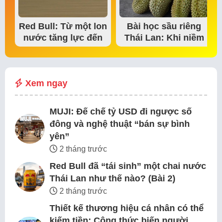
Red Bull: Từ một lon
Bài học sầu riêng
nước tăng lực đến
Thái Lan: Khi niềm
đế chế thể…
tin thị trường bắt…
Xem ngay
MUJI: Đế chế tỷ USD đi ngược số
đông và nghệ thuật “bán sự bình
yên”
2 tháng trước
Red Bull đã “tái sinh” một chai nước
Thái Lan như thế nào? (Bài 2)
2 tháng trước
Thiết kế thương hiệu cá nhân có thể
kiếm tiền: Công thức biến người