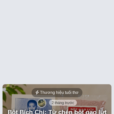
Thương hiệu tuổi thơ
2 tháng trước
Bột Bích Chi: Từ chén bột gạo lứt