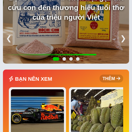
cứu con đến thương hiệu tuổi thơ
của triệu người Việt
❮
❯
BẠN NÊN XEM
THÊM