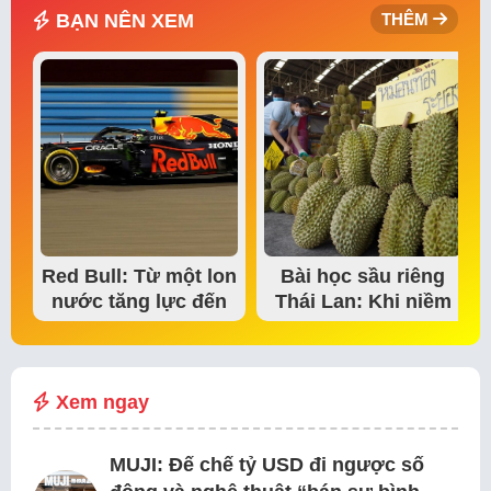
BẠN NÊN XEM
THÊM
Red Bull: Từ một lon
Bài học sầu riêng
nước tăng lực đến
Thái Lan: Khi niềm
đế chế thể…
tin thị trường bắt…
Xem ngay
MUJI: Đế chế tỷ USD đi ngược số