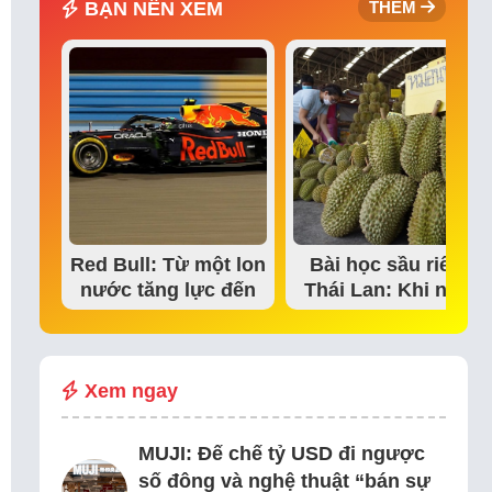
BẠN NÊN XEM
THÊM
Red Bull: Từ một lon
Bài học sầu riêng
nước tăng lực đến
Thái Lan: Khi niềm
đế chế thể…
tin thị trường bắt…
Xem ngay
MUJI: Đế chế tỷ USD đi ngược
số đông và nghệ thuật “bán sự