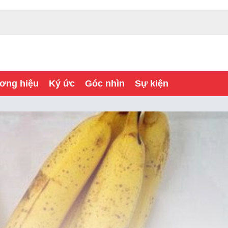
ơng hiệu
Ký ức
Góc nhìn
Sự kiện