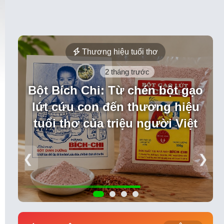
Thương hiệu tuổi thơ
2 tháng trước
Bột Bích Chi: Từ chén bột gạo
lứt cứu con đến thương hiệu
tuổi thơ của triệu người Việt
❮
❯