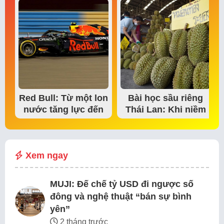
Red Bull: Từ một lon
Bài học sầu riêng
nước tăng lực đến
Thái Lan: Khi niềm
đế chế thể…
tin thị trường bắt…
Xem ngay
MUJI: Đế chế tỷ USD đi ngược số
đông và nghệ thuật “bán sự bình
yên”
2 tháng trước