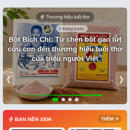
Thương hiệu tuổi thơ
2 tháng trước
Bột Bích Chi: Từ chén bột gạo lứt
cứu con đến thương hiệu tuổi thơ
của triệu người Việt
❮
❯
BẠN NÊN XEM
THÊM