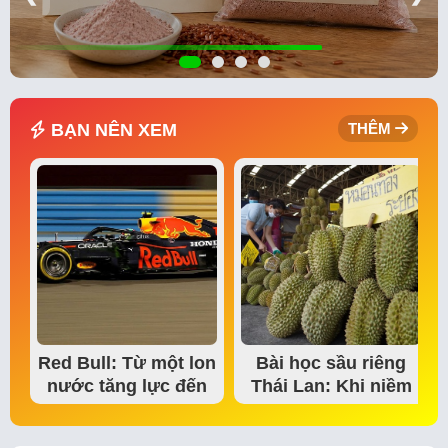
BẠN NÊN XEM
THÊM
Red Bull: Từ một lon
Bài học sầu riêng
nước tăng lực đến
Thái Lan: Khi niềm
đế chế thể…
tin thị trường bắt…