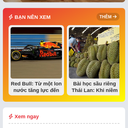
BẠN NÊN XEM
THÊM
Red Bull: Từ một lon
Bài học sầu riêng
nước tăng lực đến
Thái Lan: Khi niềm
đế chế thể…
tin thị trường bắt…
Xem ngay