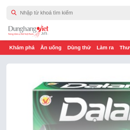
Khám phá
Ăn uống
Dùng thử
Làm ra
Thư