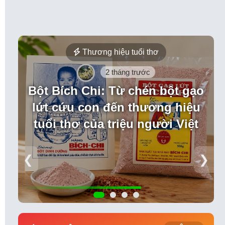
Thương hiệu tuổi thơ
2 tháng trước
Bột Bích Chi: Từ chén bột gạo
lứt cứu con đến thương hiệu
tuổi thơ của triệu người Việt
❮
❯