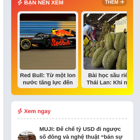
BẠN NÊN XEM
THÊM
Red Bull: Từ một lon
Bài học sầu riêng
nước tăng lực đến
Thái Lan: Khi niềm
đế chế thể…
tin thị trường bắt…
Xem ngay
MUJI: Đế chế tỷ USD đi ngược
số đông và nghệ thuật “bán sự