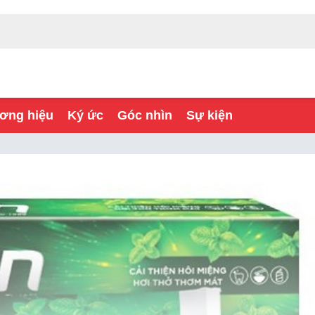
ơng hiệu
Ký ức
Góc nhìn
Sự kiện