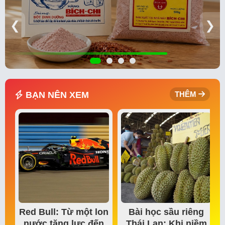
❮
❯
BẠN NÊN XEM
THÊM
Red Bull: Từ một lon
Bài học sầu riêng
nước tăng lực đến
Thái Lan: Khi niềm